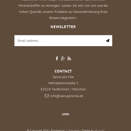
Mineralstoffen zu versorgen. Lassen Sie sich von uns und der
hohen Qualität unserer Produkte zur Gesunderhaltung Ihres
Körpers begeistern.
NEWSLETTER
CONTACT
Sanus pro Vita
Mehlbeerenstraße 2
82024
Taufkirchen / München
info@sanusprovita.de
LOGIN
.
© Copyright 2026 - Powered by
Lightspeed
- Theme by
eFusion