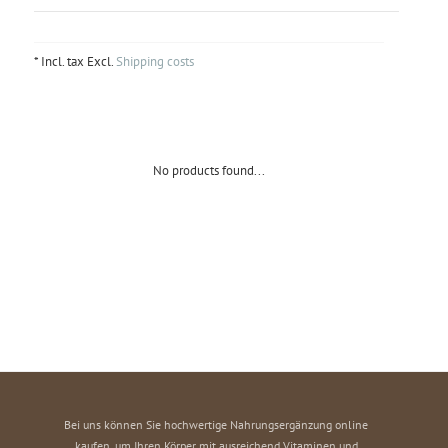
* Incl. tax Excl.
Shipping costs
No products found...
Bei uns können Sie hochwertige Nahrungsergänzung online
kaufen, um Ihren Körper mit ausreichend Vitaminen und