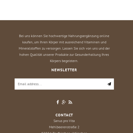
Bei uns können Sie hochwertige Nahrungsergänzung online
kaufen, um Ihren Körper mit ausreichend Vitaminen und
Mineralstoffen zu versorgen. Lassen Sie sich von uns und der
hohen Qualität unserer Produkte zur Gesunderhaltung Ihres
Körpers begeistern.
NEWSLETTER
CONTACT
Sanus pro Vita
Mehlbeerenstraße 2