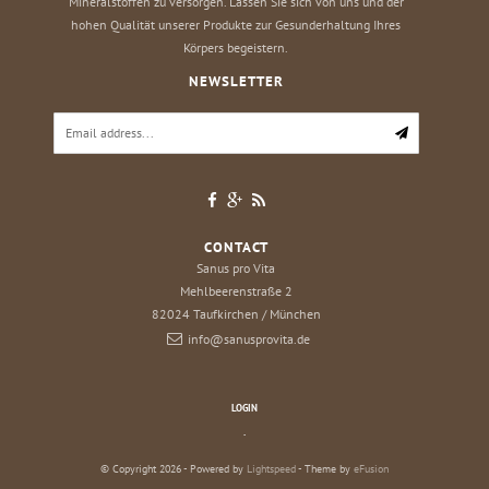
Mineralstoffen zu versorgen. Lassen Sie sich von uns und der
hohen Qualität unserer Produkte zur Gesunderhaltung Ihres
Körpers begeistern.
NEWSLETTER
CONTACT
Sanus pro Vita
Mehlbeerenstraße 2
82024
Taufkirchen / München
info@sanusprovita.de
LOGIN
.
© Copyright 2026 - Powered by
Lightspeed
- Theme by
eFusion