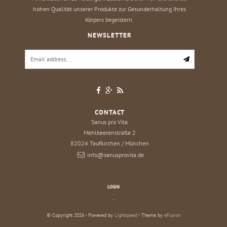
hohen Qualität unserer Produkte zur Gesunderhaltung Ihres
Körpers begeistern.
NEWSLETTER
CONTACT
Sanus pro Vita
Mehlbeerenstraße 2
82024
Taufkirchen / München
info@sanusprovita.de
LOGIN
.
© Copyright 2026 - Powered by
Lightspeed
- Theme by
eFusion