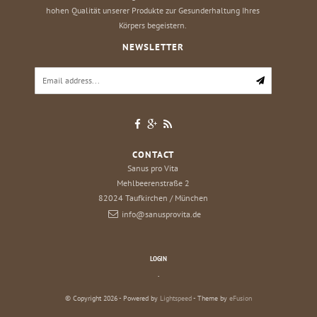
hohen Qualität unserer Produkte zur Gesunderhaltung Ihres
Körpers begeistern.
NEWSLETTER
CONTACT
Sanus pro Vita
Mehlbeerenstraße 2
82024
Taufkirchen / München
info@sanusprovita.de
LOGIN
.
© Copyright 2026 - Powered by
Lightspeed
- Theme by
eFusion