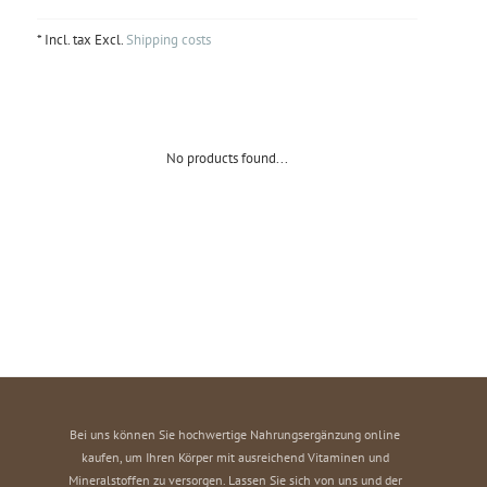
* Incl. tax Excl.
Shipping costs
No products found...
Bei uns können Sie hochwertige Nahrungsergänzung online
kaufen, um Ihren Körper mit ausreichend Vitaminen und
Mineralstoffen zu versorgen. Lassen Sie sich von uns und der