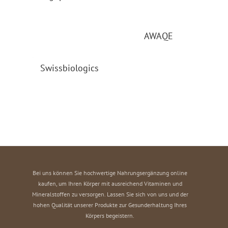
AWAQE
Swissbiologics
Bei uns können Sie hochwertige Nahrungsergänzung online
kaufen, um Ihren Körper mit ausreichend Vitaminen und
Mineralstoffen zu versorgen. Lassen Sie sich von uns und der
hohen Qualität unserer Produkte zur Gesunderhaltung Ihres
Körpers begeistern.