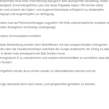
 empfinden zwar eine Erleichterung bezüglich ihrer allergischen Belastung, leiden
igkeit, Schwindelgefühle usw.) die diese Präparate haben. Oft reichen diese
n und Juckreiz der Nasen- und Augenschleimhäute erfolgreich zu bekämpfen.
ensprays und Augentropfen zur Verfügung.
nn man auf Pollenvorhersagen zugreifen. Mit Hilfe unterschiedlicher Anbieter w
nden Allergenen rechtzeitig vorhergesagt.
 unseres Immunsystems erhalten.
ei dieser Behandlung werden dem Betroffenen, mit den entsprechenden Allergenen
 oder über die Mundschleimhaut unterhalb der Zunge verabreicht. Um Erfolg zu hab
, in denen man konsequent am Ball bleiben muss.
mmunglobulin E zu unterbrechen und unseren Abwehrkräften zu vermitteln, dass di
n müssen.
urchgeführt werde, da es immer wieder zu Überreaktionen kommt und ein
.
nige Jahreszeit doch noch stress- und symptomfrei genießen zu können.