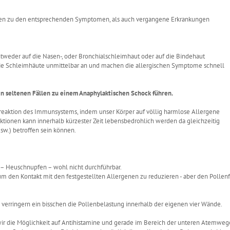
onen zu den entsprechenden Symptomen, als auch vergangene Erkrankungen
entweder auf die Nasen-, oder Bronchialschleimhaut oder auf die Bindehaut
n die Schleimhäute unmittelbar an und machen die allergischen Symptome schnell
 in seltenen Fällen zu einem Anaphylaktischen Schock führen.
eaktion des Immunsystems, indem unser Körper auf völlig harmlose Allergene
tionen kann innerhalb kürzester Zeit lebensbedrohlich werden da gleichzeitig
sw.) betroffen sein können.
n – Heuschnupfen – wohl nicht durchführbar.
um den Kontakt mit den festgestellten Allergenen zu reduzieren - aber den Pollen
 verringern ein bisschen die Pollenbelastung innerhalb der eigenen vier Wände.
r die Möglichkeit auf Antihistamine und gerade im Bereich der unteren Atemweg