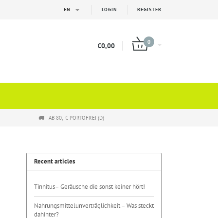
EN
LOGIN
REGISTER
0
€0,00
AB 80,- € PORTOFREI (D)
Recent articles
Tinnitus– Geräusche die sonst keiner hört!
Nahrungsmittelunverträglichkeit – Was steckt
dahinter?