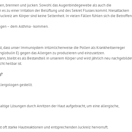
änen, brennen und jucken. Sowohl das Augenbindegewebe als auch die
s zu einer Irritation der Belüftung und des Sekret Flusses kommt. Niesattacken
uckreiz am Körper sind keine Seltenheit. In vielen Fällen fühlen sich die Betroffe
ungen – dem Asthma - kommen.
t, dass unser Immunsystem irrtümlicherweise die Pollen als Krankheitserreger
nglobulin E) gegen das Allergen zu produzieren und einzusetzen.
n, bleibt es als Bestandteil in unserem Körper und wird jährlich neu nachgebildet
t heilbar ist.
g?
lergologen gestellt.
tige Lösungen durch Anritzen der Haut aufgebracht, um eine allergische,
t oft starke Hautreaktionen und entsprechenden Juckreiz hervorruft.