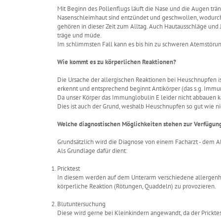
Mit Beginn des Pollenflugs läuft die Nase und die Augen tr
Nasenschleimhaut sind entzündet und geschwollen, wodurch e
gehören in dieser Zeit zum Alltag. Auch Hautausschläge und J
träge und müde.
Im schlimmsten Fall kann es bis hin zu schweren Atemstör
Wie kommt es zu körperlichen Reaktionen?
Die Ursache der allergischen Reaktionen bei Heuschnupfen is
erkennt und entsprechend beginnt Antikörper (das s.g. Immu
Da unser Körper das Immunglobulin E leider nicht abbauen kan
Dies ist auch der Grund, weshalb Heuschnupfen so gut wie nich
Welche diagnostischen Möglichkeiten stehen zur Verfügun
Grundsätzlich wird die Diagnose von einem Facharzt - dem Al
Als Grundlage dafür dient:
Pricktest
In diesem werden auf dem Unterarm verschiedene allergenhal
körperliche Reaktion (Rötungen, Quaddeln) zu provozieren.
Blutuntersuchung
Diese wird gerne bei Kleinkindern angewandt, da der Pricktes