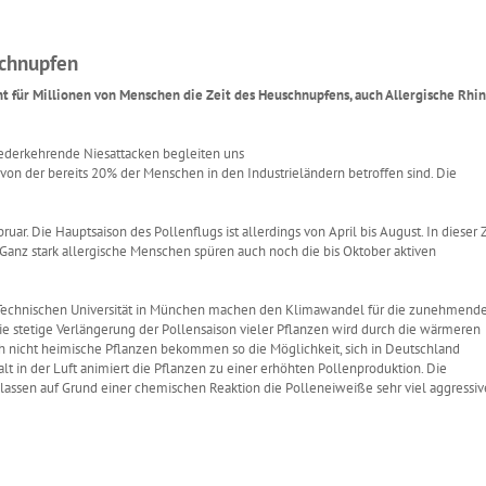
schnupfen
t für Millionen von Menschen die Zeit des Heuschnupfens, auch Allergische Rhin
iederkehrende Niesattacken begleiten uns
von der bereits 20% der Menschen in den Industrieländern betroffen sind. Die
uar. Die Hauptsaison des Pollenflugs ist allerdings von April bis August. In dieser Z
anz stark allergische Menschen spüren auch noch die bis Oktober aktiven
 Technischen Universität in München machen den Klimawandel für die zunehmend
 stetige Verlängerung der Pollensaison vieler Pflanzen wird durch die wärmeren
 nicht heimische Pflanzen bekommen so die Möglichkeit, sich in Deutschland
t in der Luft animiert die Pflanzen zu einer erhöhten Pollenproduktion. Die
assen auf Grund einer chemischen Reaktion die Polleneiweiße sehr viel aggressiv