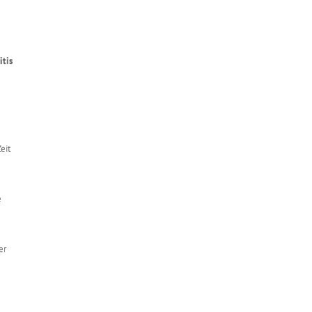
itis
eit
e
er