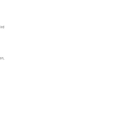
ird
en,
e