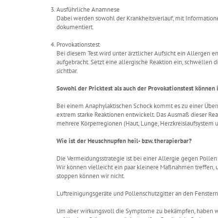
Ausführliche Anamnese
Dabei werden sowohl der Krankheitsverlauf, mit Informati
dokumentiert.
Provokationstest
Bei diesem Test wird unter ärztlicher Aufsicht ein Allergen 
aufgebracht. Setzt eine allergische Reaktion ein, schwelle
sichtbar.
Sowohl der Pricktest als auch der Provokationstest können
Bei einem Anaphylaktischen Schock kommt es zu einer Überr
extrem starke Reaktionen entwickelt. Das Ausmaß dieser Reak
mehrere Körperregionen (Haut, Lunge, Herzkreislaufsystem u
Wie ist der Heuschnupfen heil- bzw. therapierbar?
Die Vermeidungsstrategie ist bei einer Allergie gegen Polle
Wir können vielleicht ein paar kleinere Maßnahmen treffen, 
stoppen können wir nicht.
Luftreinigungsgeräte und Pollenschutzgitter an den Fenstern
Um aber wirkungsvoll die Symptome zu bekämpfen, haben wi