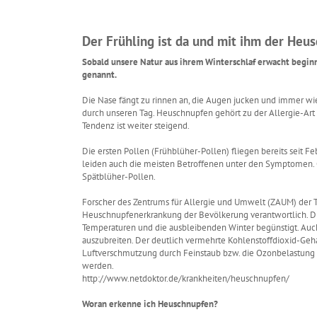
Der Frühling ist da und mit ihm der Heu
Sobald unsere Natur aus ihrem Winterschlaf erwacht beginn
genannt.
Die Nase fängt zu rinnen an, die Augen jucken und immer w
durch unseren Tag. Heuschnupfen gehört zu der Allergie-Art 
Tendenz ist weiter steigend.
Die ersten Pollen (Frühblüher-Pollen) fliegen bereits seit Febr
leiden auch die meisten Betroffenen unter den Symptomen. G
Spätblüher-Pollen.
Forscher des Zentrums für Allergie und Umwelt (ZAUM) der
Heuschnupfenerkrankung der Bevölkerung verantwortlich. Die
Temperaturen und die ausbleibenden Winter begünstigt. Auch
auszubreiten. Der deutlich vermehrte Kohlenstoffdioxid-Gehal
Luftverschmutzung durch Feinstaub bzw. die Ozonbelastung l
werden.
http://www.netdoktor.de/krankheiten/heuschnupfen/
Woran erkenne ich Heuschnupfen?