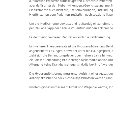
auf Kortison Präparate zurückzugreifen. Doch viele Patienten
aber dafür unter den Nebenwirkungen, (Gewichtszunahme, Müd
Medikamente auch nicht aus, um Schwellungen, Entzündunge
Hierfür stehen dem Patienten zusätzlich noch spezielle Nas
Um die Medikamente bewusst und rechtzeitig einzunehmen, ka
per Mail oder App der genaue Pollenflug mit den entspreche
Leider bleibt bei dieser Medikation auch die Fehlsteuerung
Ein weiterer Therapieansatz ist die Hyposensiblisierung. B
angereicherte Lösungen, entweder unter die Haut gespritzt,
zieht sich die Behandlungsdauer über mehrere Jahre hinweg
Ziel dieser Behandlung ist die stetige Neuproduktion von I
Allergene keine Krankheitserreger sind, die bekämpft werde
Die Hyposensibilsierung muss unter Aufsicht eines Arztes d
Anaphylaktischen Schock nicht ausgeschlossen werden kann
Insofern gibt es immer mehr Mittel und Wege die warme, son