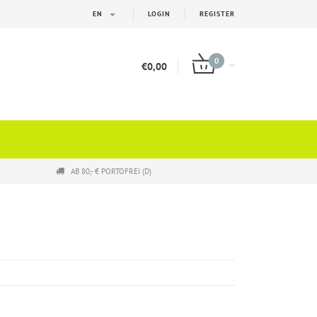
EN
LOGIN
REGISTER
0
€0,00
AB 80,- € PORTOFREI (D)