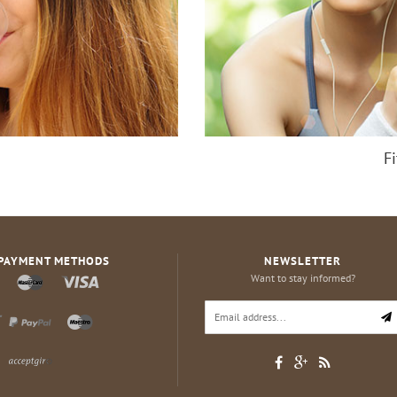
F
PAYMENT METHODS
NEWSLETTER
Want to stay informed?