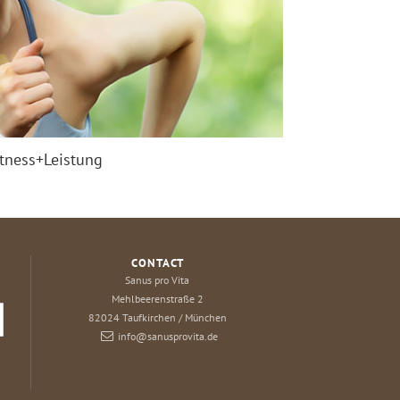
itness+Leistung
CONTACT
Sanus pro Vita
Mehlbeerenstraße 2
82024
Taufkirchen / München
info@sanusprovita.de