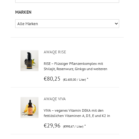
MARKEN
AWAQE RISE
RISE – Flüssiger Pflanzenkomplex mit
Shilajit, Rosenwurz, Ginkgo und weiteren
ausgewählten Pflanzenextrakten, ergänzt
€80,25
*
mit Vitamin B6. Vitamin B6 trägt zu einem
(€1.605,00 / Liter)
normalen Energiestoffwechsel und zur
Verringerung von Müdigkeit und Ermüdung
bei.
AWAQE VIVA
VIVA – veganes Vitamin DEKA mit den
fettlöslichen Vitaminen A, D3, E und K2 in
optimaler Bioverfügbarkeit. Trägt zur
€29,96
*
normalen Funktion des Immunsystems,
(€998,67 / Liter)
zum Erhalt normaler Knochen und zum
Schutz der Zellen vor oxidativem Stress